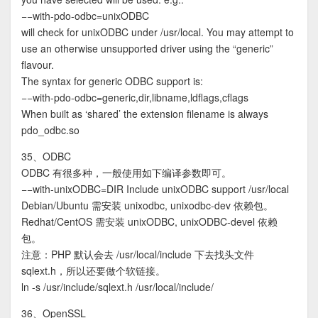
−−with-pdo-odbc=unixODBC
will check for unixODBC under /usr/local. You may attempt to
use an otherwise unsupported driver using the “generic”
flavour.
The syntax for generic ODBC support is:
−−with-pdo-odbc=generic,dir,libname,ldflags,cflags
When built as ‘shared’ the extension filename is always
pdo_odbc.so
35、ODBC
ODBC 有很多种，一般使用如下编译参数即可。
−−with-unixODBC=DIR Include unixODBC support /usr/local
Debian/Ubuntu 需安装 unixodbc, unixodbc-dev 依赖包。
Redhat/CentOS 需安装 unixODBC, unixODBC-devel 依赖
包。
注意：PHP 默认会去 /usr/local/include 下去找头文件
sqlext.h，所以还要做个软链接。
ln -s /usr/include/sqlext.h /usr/local/include/
36、OpenSSL