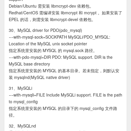
Debian/Ubuntu 需安装 libmcrypt-dev 依赖包。
Redhat/CentOS 需编译安装 libmcrypt 和 mcrypt 。如果安装了
EPEL 的话，则需安装 libmcrypt-devel 依赖包。
30、MySQL driver for PDO(pdo_mysql)
−−with-mysql-sock=SOCKPATH MySQLi/PDO_MYSQL:
Location of the MySQL unix socket pointer
指定系统里安装的 MYSQL 的 mysql.sock 路径。
−−with-pdo-mysql=DIR PDO: MySQL support. DIR is the
MySQL base directory
指定系统里安装的 MYSQL 的基本目录。若未指定，则默认安
装 mysqlnd(MySQL native driver)
31、MySQLi
−−with-mysqli=FILE Include MySQLi support. FILE is the path
to mysql_config
指定系统里安装的 MYSQL 的目录下的 mysql_config 文件路
径。
32、MySQLnd