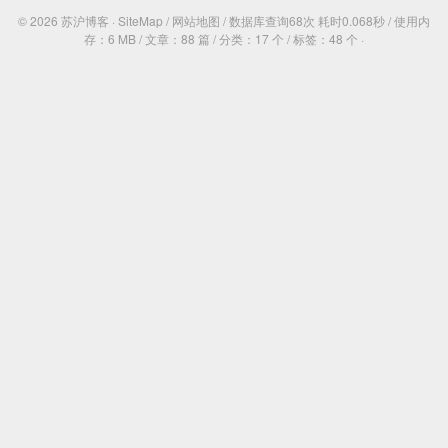
© 2026
苏沪博客
·
SiteMap
/
网站地图
/
数据库查询68次 耗时0.068秒
/
使用内
存：6 MB
/
文章：88 篇
/
分类：17 个
/
标签：48 个 ·