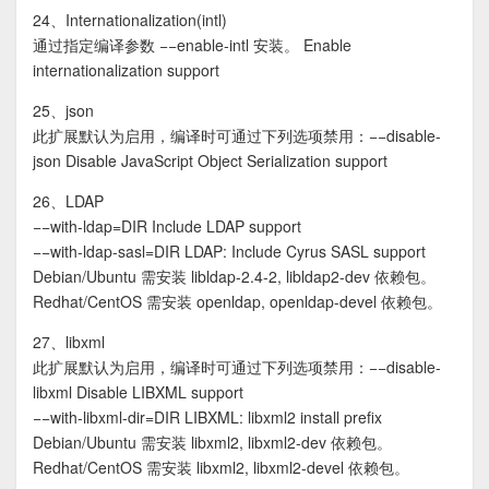
24、Internationalization(intl)
通过指定编译参数 −−enable-intl 安装。 Enable
internationalization support
25、json
此扩展默认为启用，编译时可通过下列选项禁用：−−disable-
json Disable JavaScript Object Serialization support
26、LDAP
−−with-ldap=DIR Include LDAP support
−−with-ldap-sasl=DIR LDAP: Include Cyrus SASL support
Debian/Ubuntu 需安装 libldap-2.4-2, libldap2-dev 依赖包。
Redhat/CentOS 需安装 openldap, openldap-devel 依赖包。
27、libxml
此扩展默认为启用，编译时可通过下列选项禁用：−−disable-
libxml Disable LIBXML support
−−with-libxml-dir=DIR LIBXML: libxml2 install prefix
Debian/Ubuntu 需安装 libxml2, libxml2-dev 依赖包。
Redhat/CentOS 需安装 libxml2, libxml2-devel 依赖包。