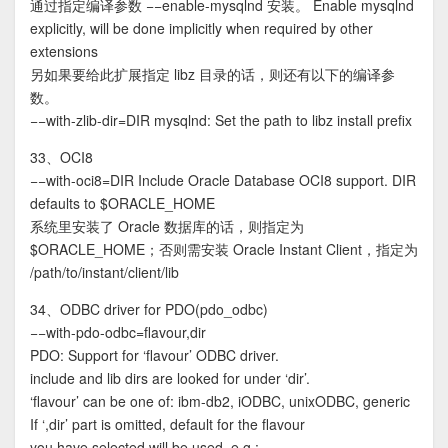
通过指定编译参数 −−enable-mysqlnd 安装。 Enable mysqlnd
explicitly, will be done implicitly when required by other
extensions
另如果要给此扩展指定 libz 目录的话，则还有以下的编译参
数。
−−with-zlib-dir=DIR mysqlnd: Set the path to libz install prefix
33、OCI8
−−with-oci8=DIR Include Oracle Database OCI8 support. DIR
defaults to $ORACLE_HOME
系统里安装了 Oracle 数据库的话，则指定为
$ORACLE_HOME；否则需安装 Oracle Instant Client，指定为
/path/to/instant/client/lib
34、ODBC driver for PDO(pdo_odbc)
−−with-pdo-odbc=flavour,dir
PDO: Support for ‘flavour’ ODBC driver.
include and lib dirs are looked for under ‘dir’.
‘flavour’ can be one of: ibm-db2, iODBC, unixODBC, generic
If ‘,dir’ part is omitted, default for the flavour
you have selected will be used. e.g.: