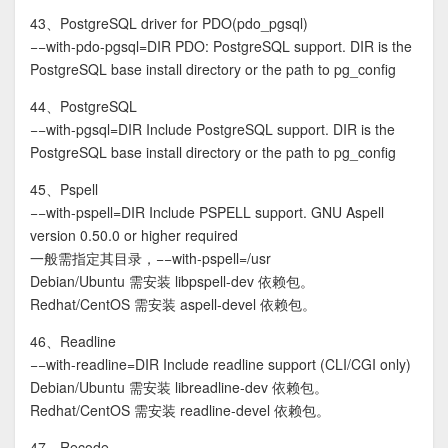
43、PostgreSQL driver for PDO(pdo_pgsql)
−−with-pdo-pgsql=DIR PDO: PostgreSQL support. DIR is the
PostgreSQL base install directory or the path to pg_config
44、PostgreSQL
−−with-pgsql=DIR Include PostgreSQL support. DIR is the
PostgreSQL base install directory or the path to pg_config
45、Pspell
−−with-pspell=DIR Include PSPELL support. GNU Aspell
version 0.50.0 or higher required
一般需指定其目录，−−with-pspell=/usr
Debian/Ubuntu 需安装 libpspell-dev 依赖包。
Redhat/CentOS 需安装 aspell-devel 依赖包。
46、Readline
−−with-readline=DIR Include readline support (CLI/CGI only)
Debian/Ubuntu 需安装 libreadline-dev 依赖包。
Redhat/CentOS 需安装 readline-devel 依赖包。
47、Recode