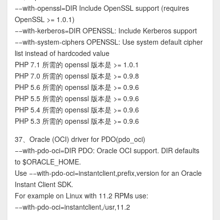
−−with-openssl=DIR Include OpenSSL support (requires
OpenSSL >= 1.0.1)
−−with-kerberos=DIR OPENSSL: Include Kerberos support
−−with-system-ciphers OPENSSL: Use system default cipher
list instead of hardcoded value
PHP 7.1 所需的 openssl 版本是 >= 1.0.1
PHP 7.0 所需的 openssl 版本是 >= 0.9.8
PHP 5.6 所需的 openssl 版本是 >= 0.9.6
PHP 5.5 所需的 openssl 版本是 >= 0.9.6
PHP 5.4 所需的 openssl 版本是 >= 0.9.6
PHP 5.3 所需的 openssl 版本是 >= 0.9.6
37、Oracle (OCI) driver for PDO(pdo_oci)
−−with-pdo-oci=DIR PDO: Oracle OCI support. DIR defaults
to $ORACLE_HOME.
Use −−with-pdo-oci=instantclient,prefix,version for an Oracle
Instant Client SDK.
For example on Linux with 11.2 RPMs use:
−−with-pdo-oci=instantclient,/usr,11.2