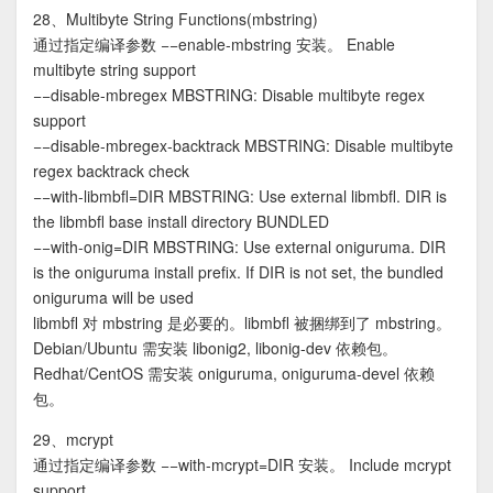
28、Multibyte String Functions(mbstring)
通过指定编译参数 −−enable-mbstring 安装。 Enable
multibyte string support
−−disable-mbregex MBSTRING: Disable multibyte regex
support
−−disable-mbregex-backtrack MBSTRING: Disable multibyte
regex backtrack check
−−with-libmbfl=DIR MBSTRING: Use external libmbfl. DIR is
the libmbfl base install directory BUNDLED
−−with-onig=DIR MBSTRING: Use external oniguruma. DIR
is the oniguruma install prefix. If DIR is not set, the bundled
oniguruma will be used
libmbfl 对 mbstring 是必要的。libmbfl 被捆绑到了 mbstring。
Debian/Ubuntu 需安装 libonig2, libonig-dev 依赖包。
Redhat/CentOS 需安装 oniguruma, oniguruma-devel 依赖
包。
29、mcrypt
通过指定编译参数 −−with-mcrypt=DIR 安装。 Include mcrypt
support