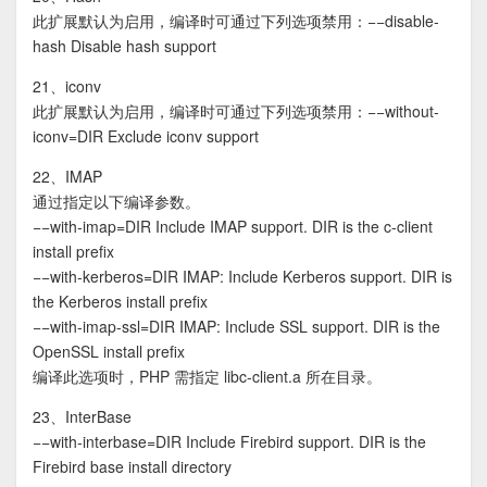
此扩展默认为启用，编译时可通过下列选项禁用：−−disable-
hash Disable hash support
21、iconv
此扩展默认为启用，编译时可通过下列选项禁用：−−without-
iconv=DIR Exclude iconv support
22、IMAP
通过指定以下编译参数。
−−with-imap=DIR Include IMAP support. DIR is the c-client
install prefix
−−with-kerberos=DIR IMAP: Include Kerberos support. DIR is
the Kerberos install prefix
−−with-imap-ssl=DIR IMAP: Include SSL support. DIR is the
OpenSSL install prefix
编译此选项时，PHP 需指定 libc-client.a 所在目录。
23、InterBase
−−with-interbase=DIR Include Firebird support. DIR is the
Firebird base install directory