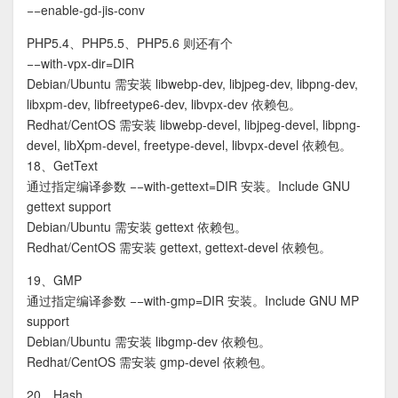
−−enable-gd-jis-conv
PHP5.4、PHP5.5、PHP5.6 则还有个
−−with-vpx-dir=DIR
Debian/Ubuntu 需安装 libwebp-dev, libjpeg-dev, libpng-dev,
libxpm-dev, libfreetype6-dev, libvpx-dev 依赖包。
Redhat/CentOS 需安装 libwebp-devel, libjpeg-devel, libpng-
devel, libXpm-devel, freetype-devel, libvpx-devel 依赖包。
18、GetText
通过指定编译参数 −−with-gettext=DIR 安装。Include GNU
gettext support
Debian/Ubuntu 需安装 gettext 依赖包。
Redhat/CentOS 需安装 gettext, gettext-devel 依赖包。
19、GMP
通过指定编译参数 −−with-gmp=DIR 安装。Include GNU MP
support
Debian/Ubuntu 需安装 libgmp-dev 依赖包。
Redhat/CentOS 需安装 gmp-devel 依赖包。
20、Hash