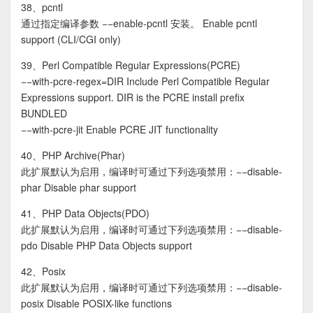
38、pcntl
通过指定编译参数 −−enable-pcntl 安装。 Enable pcntl
support (CLI/CGI only)
39、Perl Compatible Regular Expressions(PCRE)
−−with-pcre-regex=DIR Include Perl Compatible Regular
Expressions support. DIR is the PCRE install prefix
BUNDLED
−−with-pcre-jit Enable PCRE JIT functionality
40、PHP Archive(Phar)
此扩展默认为启用，编译时可通过下列选项禁用：−−disable-
phar Disable phar support
41、PHP Data Objects(PDO)
此扩展默认为启用，编译时可通过下列选项禁用：−−disable-
pdo Disable PHP Data Objects support
42、Posix
此扩展默认为启用，编译时可通过下列选项禁用：−−disable-
posix Disable POSIX-like functions