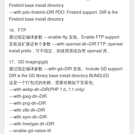
Firebird base install directory
−−with-pdo-firebird=DIR PDO: Firebird support. DIR is the
Firebird base install directory
16、FTP
通过指定编译参数 −−enable-ftp 安装。Enable FTP support
安装该扩展还有个参数 −−with-openssl-dir=DIR FTP: openssl
install prefix，可不指定，则使用系统自带 openssl 库。
17、GD imaging(gd)
通过指定编译参数 −−with-gd=DIR 安装。Include GD support.
DIR is the GD library base install directory BUNDLED
这是一个打包式的依赖，需要依赖如下安装包。
−−with-webp-dir=DIR(PHP 7.0, 7.1 only)
−−with-jpeg-dir=DIR
−−with-png-dir=DIR
−−with-zlib-dir=DIR
−−with-xpm-dir=DIR
−−with-freetype-dir=DIR
−−enable-gd-native-ttf