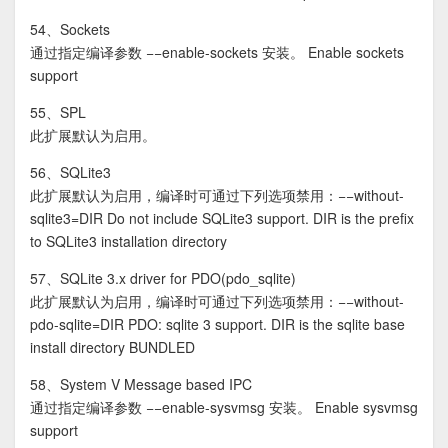
54、Sockets
通过指定编译参数 −−enable-sockets 安装。 Enable sockets
support
55、SPL
此扩展默认为启用。
56、SQLite3
此扩展默认为启用，编译时可通过下列选项禁用：−−without-
sqlite3=DIR Do not include SQLite3 support. DIR is the prefix
to SQLite3 installation directory
57、SQLite 3.x driver for PDO(pdo_sqlite)
此扩展默认为启用，编译时可通过下列选项禁用：−−without-
pdo-sqlite=DIR PDO: sqlite 3 support. DIR is the sqlite base
install directory BUNDLED
58、System V Message based IPC
通过指定编译参数 −−enable-sysvmsg 安装。 Enable sysvmsg
support