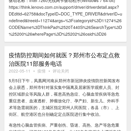
驱动名称：Intel 7260无线网卡驱动程序(Windows 7 64-bit)
https://think.lenovo.com.cn/support/driver/driverdetail.aspx?
DEditid=62758&docTypeID=DOC_TYPE_DRIVER&driverID=u
ndefined&treeid=11274&args=%3Fcategoryid%3D11274%26
CODEName%3DThinkPad%2520T440S%26SearchType%3D
%25200%26wherePage%3D%25202%26osid%3D26
疫情防控期间如何就医？郑州市公布定点救
治医院11部服务电话
2022-05-11
•
疫情
•
评论关闭
5月5日下午，凤凰网河南从郑州市新冠肺炎疫情防控新闻发布
会上获悉，郑州市针对落实集中隔离及居家医学观察人员、封
控区域群众等风险人群，罹患高热急症、心脑血管疾病等急危
重症患者、血液透析、肿瘤放化疗、孕产妇、新生儿、外科手
术等急需就医的，主城区指定郑州人民医院，各县（市）、上
街区、航空港区也分别确定定点医院进行集中收治。
有急性心脑血管疾病、严重创伤、昏迷、高热、急产等急危重