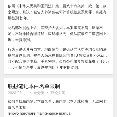
依照《中华人民共和国刑法》第二百八十六条第一款、第二款
之规定，判决：被告人韩冰犯破坏计算机信息系统罪，判处有
期徒刑七 年。
此后韩冰提起上诉，其辩护人认为，本案事实不清、证据不
足，不能排除合理怀疑，应疑罪从无。但法院最终二审驳回上
诉，维持原判。
行为人是否具有自首、坦白情节，是否认罪认罚等均会影响法
庭的最终量刑。被告人韩冰在删除公司 9TB 数据后拒不承认，
且不配合提供电脑、手机密码。虽然公司修复数据花费了 18 万
元，但情节严重，最终被判处 7 年有期徒刑。
联想笔记本白名单限制
2022-05-11
•
未分类
•
评论关闭
如何查找联想笔记本白名单，联想笔记本无线模块，无线网卡
白名单限制
lenovo hardware maintenance manual