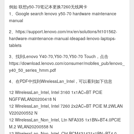
例如 联想y50-70笔记本更换7260无线网卡
1、Google search lenovo y50-70 hardware maintenance
manual
2、https://support.lenovo.com/mx/en/solutions/ht101562-
hardware-maintenance-manual-ideapad-lenovo-laptops-
tablets
3、找到Lenovo Y40-70,Y50-70,Y50-70 Touch，点击
https://download.lenovo.com/consumer/mobiles_pub/lenovo_
y40_50_series_hmm.pdf
4、在PDF中找到WirelessLan_Intel，可以看到如下信息
12 WirelessLan_Intel, Intel 3160 1x1AC+BT PCIE
NGFFWLAN20200418 N
12 WirelessLan_Intel, Intel 7260 2x2AC+BT PCIE M.2WLAN
V220200552 N
12 WirelessLan_Non_Intel, Ltn NFA335 1x1BN+BT4.0PCIE
M.2 WLAN20200558 N
12 WirelessLan_Non_Intel, Cbt BCM431421x1BN+BT4.0