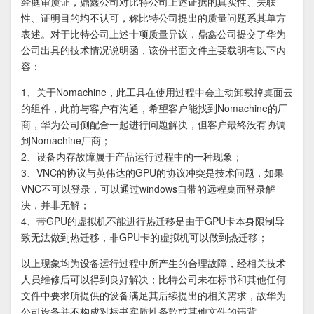
经庭审质证，鼎鑫公司对比特公司上述证据的真实性、关联
性、证明目的均不认可，称比特公司提出的质量问题系其单方
表述。对于比特公司上述十项质量异议，鼎鑫公司提交了华为
公司出具的技术情况说明函，该份书面文件主要载明有以下内
容：
1、关于Nomachine，此工具在使用过程中会主动卸载掉桌面云
的组件，此前与客户有沟通，希望客户能找到Nomachine的厂
商，华为公司侧配合一起进行问题解决，但客户最终没有协调
到Nomachine厂商；
2、设备内存故障属于产品运行过程中的一种现象；
3、VNC的协议与英伟达的GPU的协议冲突是技术问题，如果
VNC不可以登录，可以通过windows自带的远程桌面登录解
决，并非无解；
4、带GPU的虚拟机不能进行热迁移是由于GPU卡本身限制导
致无法做到热迁移，非GPU卡的虚拟机可以做到热迁移；
以上现象均为设备运行过程中所产生的合理故障，经相关技术
人员维修后可以得到良好解决；比特公司未在标书和其他任何
文件中要求所提供的设备满足其后续提出的相关需求，故华为
公司设备并不构成对标书实质性条款或其他文件的违背。