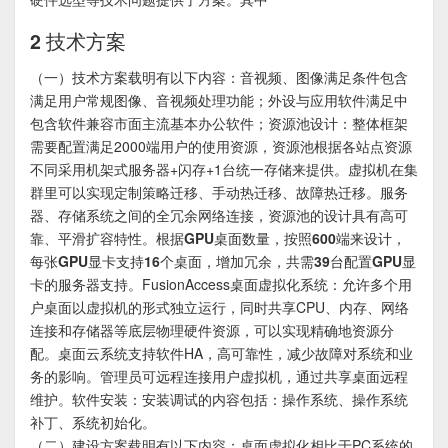
2 技术方案
（一）技术方案载明有以下内容：音视频、图像满足条件包含
满足用户常规图像、音视频处理功能；外设与应用软件满足中
包含软件兼容市面主流基本办公软件；资源池设计：整体框架
需要配置满足2000端用户的使用资源，资源池根据各站点资源
不同采用机架式服务器+闪存+1台统一存储来提供。虚拟机在集
群里可以实现定制策略迁移、手动热迁移、故障热迁移。服务
器、存储系统之间的全冗余网络连接，资源池的设计具有高可
靠、平滑扩容特性。
根据GPU桌面数量，按照600端来设计，
每张GPU显卡支持16个桌面，增加冗余，共需39台配置GPU显
卡的服务器支持。
FusionAccess桌面虚拟化系统：允许多个用
户桌面以虚拟机的形式独立运行，同时共享CPU、内存、网络
连接和存储器等底层物理硬件资源，可以实现精确地资源分
配。桌面云系统支持软件HA，高可靠性，减少故障对系统和业
务的影响。管理员可远程连接用户虚拟机，通过共享桌面远程
维护。软件安装：安装调试的内容包括：操作系统、操作系统
补丁、系统初始化。
（二）建设方案载明有以下内容：桌面虚拟化相比于PC系统的