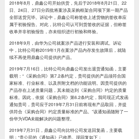
2018年8月，鼎鑫公司开始供货，先后于2018年8月21日、22
日、24日、27日分四批将案涉及采购框架合同项下第一期产品
全部送货完毕。诉讼中，鼎鑫公司称签收上述货物的签收单应
属于初验报告。对此，比特公司认可到货签收的证据，但称签
收单并非初验报告，亦未组织进行
初验和终验
。
2018年9月，由华为公司就案涉产品进行安装和调试。诉讼
中，比特公司称2019年1月在案涉
产品内存发生故障
后，就陆
续不再使用鼎鑫公司提供的产品。
2019年7月16日，比特公司向鼎鑫公司发出退货通知函，主要
载明：“《采购合同》第7.2条约定，贵司提供的产品须符合国
家标准、行业标准、以及所附文档的功能说明。因贵司提供的
产品存在上述质量问题，其未能达到《采购合同》约定的质量
标准。因此，依据《采购合同》第6.2条约定，我司现正式发函
通知贵司，贵司应于2019年7月31日前将现有产品取回，并提
供符合《采购合同》约定质量标准的产品。”该通知函随附了一
份华为VDA未能解决的问题整理。
2019年7月31日，鼎鑫公司向比特公司发送回复函，主要载
明：“贵公司的《通知函》已收悉。现回复如下：