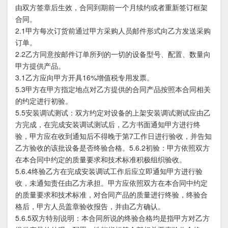
由双方签章后生效，合同到期前一个月续约或者重新签订框架
合同。
2.1甲方每次订货前通过甲方采购人员邮件形式向乙方发送采购
订单。
2.2乙方同意按邮件订单所列的一切的设备型号、配置、数量向
甲方提供产品。
3.1乙方应向甲方开具16%增值税专用发票。
5.3甲方在甲方指定地点对乙方提供的合同产品按照本合同相关
的约定进行初验。
5.5安装调试测试：双方约定对设备的上架安装调试测试应由乙
方完成，在完成安装调试测试后，乙方书面通知甲方进行终
验，甲方应在收到通知后不得晚于第7工作日进行验收，并告知
乙方验收的该批设备是否终验合格。5.6.2初验：甲方依照双方
在本合同中约定的质量要求和技术标准积极组织验收。
5.6.4终验乙方在完成安装调试工作后应立即通知甲方进行验
收，未通知责任由乙方承担。甲方应依照双方在本合同中约定
的质量要求和技术标准，对合同产品的质量进行终验，终验合
格后，甲方人员盖章验收报告，并由乙方确认。
5.6.5双方特别说明：本合同所说的终验合格均是指甲方对乙方