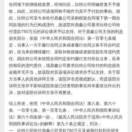
合同项下的增值税发票，经询问后，比特公司明确答复不予接
收，由此，比特公司该项辩称不能作为其不予付款的事由。据
此，比特公司至今未给付鼎鑫公司采购框架合同项下第一期合
同款项的行为已构成违约，故该院对鼎鑫公司要求比特公司给
付货款750万元的诉讼请求予以支持。对于鼎鑫公司主张的利息
损失部分，依据《中华人民共和国合同法》第一百零七条规
定，当事人一方不履行合同义务或者履行合同义务不符合约定
的，应当承担继续履行、采取补救措施或者赔偿损失等违约责
任。因比特公司未按照合同约定依约履行支付价款义务，应承
担相应的违约责任，现鼎鑫公司要求比特公司给付的利息损失
金额并无不当，故该院对其该项诉讼请求亦予以支持。关于双
方当事人的其他诉辩主张，该院并非忽视或默认，而是该部分
诉辩主张并不影响该院依据已经查明的事实对本案依法作出判
决，故对该部分诉辩主张不再赘述。
综上所述，依照《中华人民共和国合同法》第八条、第六十
条、一百零七条、第一百零九条，《中华人民共和国民事诉讼
法》第六十四条第一款，《最高人民法院关于适用<中华人民共
和国民事诉讼法>的解释》第九十条之规定，判决：
一、比特公司给付鼎鑫公司货款750万元及逾期付款利息损失