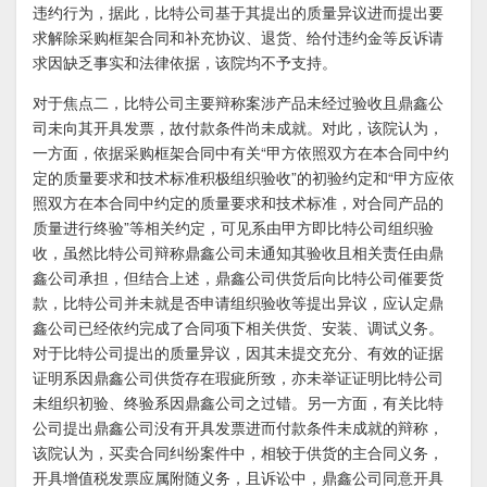
违约行为，据此，比特公司基于其提出的质量异议进而提出要
求解除采购框架合同和补充协议、退货、给付违约金等反诉请
求因缺乏事实和法律依据，该院均不予支持。
对于焦点二，比特公司主要辩称案涉产品未经过验收且鼎鑫公
司未向其开具发票，故付款条件尚未成就。对此，该院认为，
一方面，依据采购框架合同中有关“甲方依照双方在本合同中约
定的质量要求和技术标准积极组织验收”的初验约定和“甲方应依
照双方在本合同中约定的质量要求和技术标准，对合同产品的
质量进行终验”等相关约定，可见系由甲方即比特公司组织验
收，虽然比特公司辩称鼎鑫公司未通知其验收且相关责任由鼎
鑫公司承担，但结合上述，鼎鑫公司供货后向比特公司催要货
款，比特公司并未就是否申请组织验收等提出异议，应认定鼎
鑫公司已经依约完成了合同项下相关供货、安装、调试义务。
对于比特公司提出的质量异议，因其未提交充分、有效的证据
证明系因鼎鑫公司供货存在瑕疵所致，亦未举证证明比特公司
未组织初验、终验系因鼎鑫公司之过错。另一方面，有关比特
公司提出鼎鑫公司没有开具发票进而付款条件未成就的辩称，
该院认为，买卖合同纠纷案件中，相较于供货的主合同义务，
开具增值税发票应属附随义务，且诉讼中，鼎鑫公司同意开具