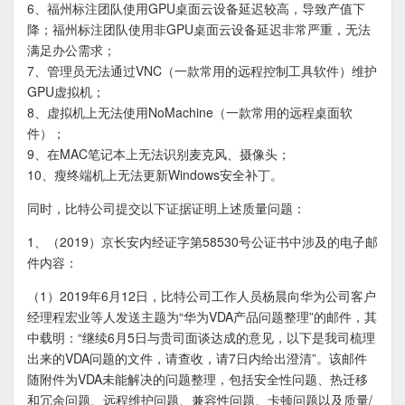
6、福州标注团队使用GPU桌面云设备延迟较高，导致产值下
降；福州标注团队使用非GPU桌面云设备延迟非常严重，无法
满足办公需求；
7、管理员无法通过VNC（一款常用的远程控制工具软件）维护
GPU虚拟机；
8、虚拟机上无法使用NoMachine（一款常用的远程桌面软
件）；
9、在MAC笔记本上无法识别麦克风、摄像头；
10、瘦终端机上无法更新Windows安全补丁。
同时，比特公司提交以下证据证明上述质量问题：
1、（2019）京长安内经证字第58530号公证书中涉及的电子邮
件内容：
（1）2019年6月12日，比特公司工作人员杨晨向华为公司客户
经理程宏业等人发送主题为“华为VDA产品问题整理”的邮件，其
中载明：“继续6月5日与贵司面谈达成的意见，以下是我司梳理
出来的VDA问题的文件，请查收，请7日内给出澄清”。该邮件
随附件为VDA未能解决的问题整理，包括安全性问题、热迁移
和冗余问题、远程维护问题、兼容性问题、卡顿问题以及质量/