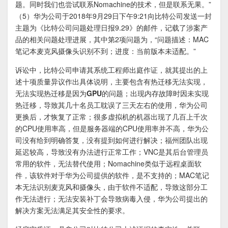
题。同时我们也尝试联系Nomachine的技术，但是联系无果。”
（5）华为公司于2018年9月29日下午9:21向比特公司发送一封
主题为《比特公司问题处理日报9.29》的邮件，记载了涉案产
品的相关问题处理进展，其中第2项问题为，“问题描述：MAC
笔记本麦克风摄像头识别不到；进度：当前版本未适配。”
诉讼中，比特公司申请其系统工程师出庭作证，就其提出的上
述十项质量异议作出具体说明，
主要包含有热迁移无法实现，
无法实现热迁移是因为GPU的问题
；出现内存故障时因未实现
热迁移，导致其几十名员工耽误了三天左右的使用，华为公司
更换后，才恢复了正常；很多虚拟机的机器出现了几百上千次
的CPU使用率高，但是服务器端的CPU使用率并不高，华为公
司没有给到明确答复，没有提到如何进行解决；福州团队出现
延迟较高，导致没有办法进行正常工作；VNC是其后台管理员
常用的软件，无法替代使用；Nomachine类似于远程桌面软
件，该软件对于华为公司提供的软件，是不支持的；MAC笔记
本无法识别麦克风和摄像头，由于软件不适配，导致这部分工
作无法进行；无法安装补丁会导致病毒入侵，华为公司提出的
解决方案无法满足其安全性的要求。