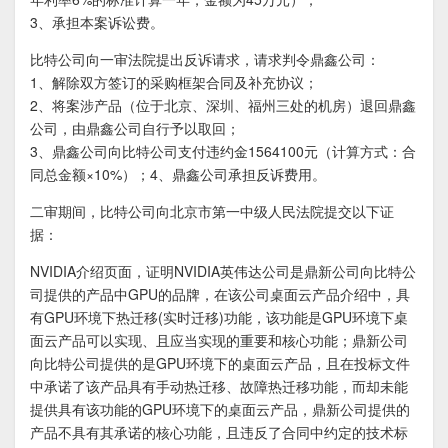
3、承担本案诉讼费。
比特公司向一审法院提出反诉请求，请求判令鼎鑫公司：
1、解除双方签订的采购框架合同及补充协议；
2、将案涉产品（位于北京、深圳、福州三处的机房）退回鼎鑫
公司，由鼎鑫公司自行予以取回；
3、鼎鑫公司向比特公司支付违约金1564100元（计算方式：合
同总金额×10%）；4、鼎鑫公司承担反诉费用。
二审期间，比特公司向北京市第一中级人民法院提交以下证
据：
NVIDIA介绍页面，证明NVIDIA英伟达公司是鼎新公司向比特公
司提供的产品中GPU的品牌，在该公司桌面云产品介绍中，具
有GPU环境下热迁移(实时迁移)功能，该功能是GPU环境下桌
面云产品可以实现、且应当实现的重要和核心功能；鼎新公司
向比特公司提供的是GPU环境下的桌面云产品，且在投标文件
中承诺了该产品具有手动热迁移、故障热迁移功能，而却未能
提供具有该功能的GPU环境下的桌面云产品，鼎新公司提供的
产品不具有其承诺的核心功能，且违反了合同中约定的技术标