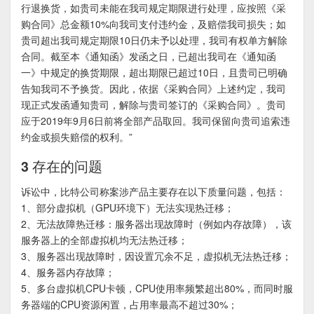
行退换货，如贵司未能在我司规定期限进行处理，应按照《采
购合同》总金额10%向我司支付违约金，及赔偿我司损失；如
贵司超出我司规定期限10日仍未予以处理，我司有权单方解除
合同。截至本《通知函》发函之日，已超出我司在《通知函
一》中规定的换货期限，超出期限已超过10日，且贵司已明确
告知我司不予换货。因此，依据《采购合同》上述约定，我司
现正式发函通知贵司，解除与贵司签订的《采购合同》。贵司
应于2019年9月6日前将全部产品取回。我司保留向贵司追索违
约金或损失赔偿的权利。”
3 存在的问题
诉讼中，比特公司称案涉产品主要存在以下质量问题，包括：
1、部分虚拟机（GPU环境下）无法实现热迁移；
2、无法故障热迁移：服务器出现故障时（例如内存故障），该
服务器上的全部虚拟机均无法热迁移；
3、服务器出现故障时，因设置冗余不足，虚拟机无法热迁移；
4、服务器内存故障；
5、多台虚拟机CPU卡顿，CPU使用率频繁超出80%，而同时服
务器端的CPU资源闲置，占用率最高不超过30%；