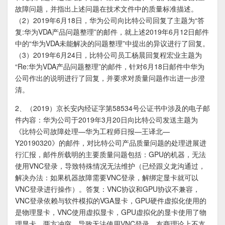
故障问题，并指出上述问题在技术文件中的质量标准描述。
（2）2019年6月18日，华为公司向比特公司回复了主题为“答
复:华为VDA产品问题整理”的邮件，就上述2019年6月12日邮件
中的“华为VDA未能解决的问题整理”中提出的异议进行了回复。
（3）2019年6月24日，比特公司员工杨晨回复程宏业主题为
“Re:华为VDA产品问题整理”的邮件，针对6月18日邮件中华为
公司作出的说明进行了回复，并要求对质量问题作出进一步澄
清。
2、（2019）京长安内经证字第58534号公证书中涉及的电子邮
件内容：华为公司于2019年3月20日向比特公司发送主题为
《比特公司故障处理—华为工程师日报—王译北—
Y20190320》的邮件，对比特公司产品质量问题的处理进展进
行汇报，邮件所载明的主要质量问题包括：GPU的机器，无法
使用VNC登录，导致特殊情况无法维护（已经跟义龙沟通过，
解决办法：如果机器故障需要VNC登录，解绑定显卡就可以
VNC登录进行操作）。答复：VNC协议和GPU协议不兼容，
VNC登录依赖与软件模拟的VGA显卡，GPU硬件虚拟化使用的
是物理显卡，VNC使用虚拟显卡，GPU虚拟化的显卡使用了物
理显卡，两方冲突，导致无法使用VNC登录，友商理论上不支