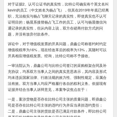
对于证据2、认可公证书的真实性，比特公司确实有个英文名叫
kevin的员工（中文姓名为杨占飞），但其在2019年年底已经离
职，无法核实与杨占飞聊天记录的真实性，即使真实也不认可
证明目的；杨晨系接替杨占飞工作的员工，认可与杨晨微信沟
通记录的真实性，但从内容上说，双方在磋商付款方式的问
题，并没有放弃付款条件。
诉讼中，对于增值税发票的开具问题，鼎鑫公司称签约时约定
增值税税率为16%，现在经改革后的税率为13%，其随时可以
开具相应增值税发票。经询，比特公司称不予接收。
一审法院认为，鼎鑫公司与比特公司签订的采购框架合同及补
充协议，均系双方当事人之间的真实意思表示，其内容及形式
均未违反国家法律、行政法规的效力性、强制性规定，应属合
法有效。双方当事人均应严格履行各自的权利义务。依据现有
证据并结合当事人诉辩意见，本案争议焦点在于：
一是，案涉货物是否存在比特公司主张的质量问题，即鼎鑫公
司是否存在比特公司主张的违约行为并应当承担违约责任；
二是，鼎鑫公司主张的货款是否已满足付款条件，即比特公司