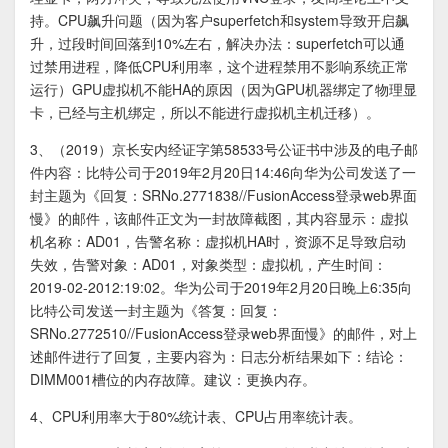
持。CPU飙升问题（因为客户superfetch和system导致开启飙
升，过段时间回落到10%左右，解决办法：superfetch可以通
过禁用进程，降低CPU利用率，这个进程禁用不影响系统正常
运行）GPU虚拟机不能HA的原因（因为GPU机器绑定了物理显
卡，已经与主机绑定，所以不能进行虚拟机主机迁移）。
3、（2019）京长安内经证字第58533号公证书中涉及的电子邮
件内容：比特公司于2019年2月20日14:46向华为公司发送了一
封主题为《回复：SRNo.2771838//FusionAccess登录web界面
慢》的邮件，该邮件正文为一封故障截图，其内容显示：虚拟
机名称：AD01，告警名称：虚拟机HA时，资源不足导致启动
失效，告警对象：AD01，对象类型：虚拟机，产生时间：
2019-02-2012:19:02。华为公司于2019年2月20日晚上6:35向
比特公司发送一封主题为《答复：回复：
SRNo.2772510//FusionAccess登录web界面慢》的邮件，对上
述邮件进行了回复，主要内容为：日志分析结果如下：结论：
DIMM001槽位的内存故障。建议：更换内存。
4、CPU利用率大于80%统计表、CPU占用率统计表。