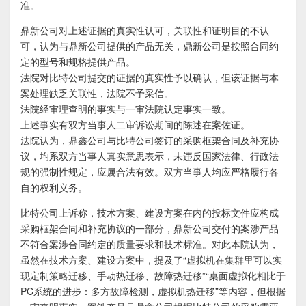
准。
鼎新公司对上述证据的真实性认可，关联性和证明目的不认
可，认为与鼎新公司提供的产品无关，鼎新公司是按照合同约
定的型号和规格提供产品。
法院对比特公司提交的证据的真实性予以确认，但该证据与本
案处理缺乏关联性，法院不予采信。
法院经审理查明的事实与一审法院认定事实一致。
上述事实有双方当事人二审诉讼期间的陈述在案佐证。
法院认为，鼎鑫公司与比特公司签订的采购框架合同及补充协
议，均系双方当事人真实意思表示，未违反国家法律、行政法
规的强制性规定，应属合法有效。双方当事人均应严格履行各
自的权利义务。
比特公司上诉称，技术方案、建设方案在内的投标文件应构成
采购框架合同和补充协议的一部分，鼎新公司交付的案涉产品
不符合案涉合同约定的质量要求和技术标准。对此本院认为，
虽然在技术方案、建设方案中，提及了“虚拟机在集群里可以实
现定制策略迁移、手动热迁移、故障热迁移”“桌面虚拟化相比于
PC系统的进步：多方故障检测，虚拟机热迁移”等内容，但根据