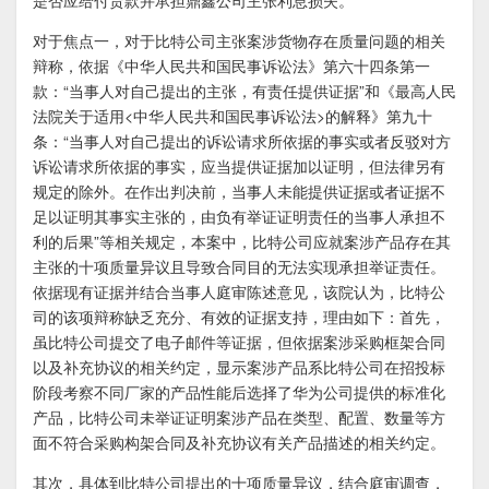
是否应给付货款并承担鼎鑫公司主张利息损失。
对于焦点一，对于比特公司主张案涉货物存在质量问题的相关
辩称，依据《中华人民共和国民事诉讼法》第六十四条第一
款：“当事人对自己提出的主张，有责任提供证据”和《最高人民
法院关于适用<中华人民共和国民事诉讼法>的解释》第九十
条：“当事人对自己提出的诉讼请求所依据的事实或者反驳对方
诉讼请求所依据的事实，应当提供证据加以证明，但法律另有
规定的除外。在作出判决前，当事人未能提供证据或者证据不
足以证明其事实主张的，由负有举证证明责任的当事人承担不
利的后果”等相关规定，本案中，比特公司应就案涉产品存在其
主张的十项质量异议且导致合同目的无法实现承担举证责任。
依据现有证据并结合当事人庭审陈述意见，该院认为，比特公
司的该项辩称缺乏充分、有效的证据支持，理由如下：首先，
虽比特公司提交了电子邮件等证据，但依据案涉采购框架合同
以及补充协议的相关约定，显示案涉产品系比特公司在招投标
阶段考察不同厂家的产品性能后选择了华为公司提供的标准化
产品，比特公司未举证证明案涉产品在类型、配置、数量等方
面不符合采购构架合同及补充协议有关产品描述的相关约定。
其次，具体到比特公司提出的十项质量异议，结合庭审调查，