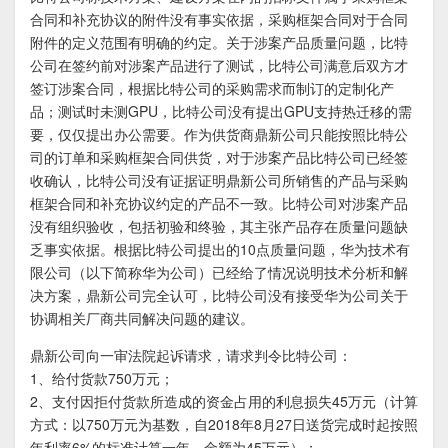
合同和补充协议的附件没有事实依据，采购框架合同对于合同
附件的定义范围有明确的约定。关于涉案产品质量问题，比特
公司在签约前对涉案产品进行了测试，比特公司满意后双方才
签订涉案合同，根据比特公司的采购需求而制订的定制化产
品；测试时未测GPU，比特公司没有提出GPU支持热迁移的需
要，仅仅提出办公需要。作为供货商鼎新公司只能按照比特公
司的订单和采购框架合同供货，对于涉案产品比特公司已经签
收确认，比特公司没有证据证明鼎新公司所销售的产品与采购
框架合同和补充协议约定的产品不一致。比特公司对涉案产品
没有组织验收，包括初验和终验，其主张产品存在质量问题缺
乏事实依据。根据比特公司提出的10点质量问题，华为技术有
限公司（以下简称华为公司）已经给了情况说明技术分析和解
决方案，鼎新公司完全认可，比特公司没有接受华为公司关于
协调相关厂商共同解决问题的建议。
鼎新公司向一审法院起诉请求，请求判令比特公司：
1、给付货款750万元；
2、支付因拒付货款所造成的资金占用的利息损失45万元（计算
方式：以750万元为基数，自2018年8月27日送货完成时起按照
年利率6%的标准计算一年，金额为45万元）；