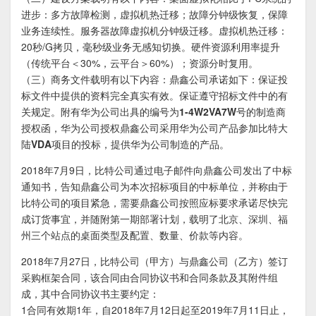
进步：多方故障检测，虚拟机热迁移；故障分钟级恢复，保障
业务连续性。服务器故障虚拟机分钟级迁移。虚拟机热迁移：
20秒/G拷贝，毫秒级业务无感知切换。硬件资源利用率提升
（传统平台＜30%，云平台＞60%）；资源分时复用。
（三）商务文件载明有以下内容：鼎鑫公司承诺如下：保证投
标文件中提供的资料完全真实有效。保证遵守招标文件中的有
关规定。
附有华为公司出具的编号为1-4W2VA7W号的制造商
授权函，华为公司授权鼎鑫公司采用华为公司产品参加比特大
陆VDA项目的投标，提供华为公司制造的产品
。
2018年7月9日，比特公司通过电子邮件向鼎鑫公司发出了中标
通知书，告知鼎鑫公司为本次招标项目的中标单位，并称由于
比特公司的项目紧急，需要鼎鑫公司按照应标要求承诺尽快完
成订货事宜，并随附第一期部署计划，载明了北京、深圳、福
州三个站点的桌面类型及配置、数量、价款等内容。
2018年7月27日，比特公司（甲方）与鼎鑫公司（乙方）签订
采购框架合同，该合同由合同协议书和合同条款及其附件组
成，其中合同协议书主要约定：
1合同有效期1年，自2018年7月12日起至2019年7月11日止，