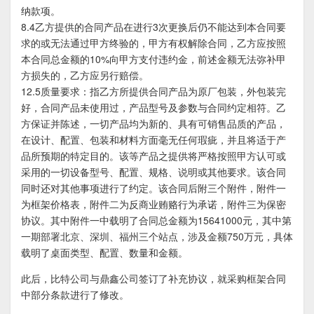
纳款项。
8.4乙方提供的合同产品在进行3次更换后仍不能达到本合同要
求的或无法通过甲方终验的，甲方有权解除合同，乙方应按照
本合同总金额的10%向甲方支付违约金，前述金额无法弥补甲
方损失的，乙方应另行赔偿。
12.5质量要求：指乙方所提供合同产品为原厂包装，外包装完
好，合同产品未使用过，产品型号及参数与合同约定相符。乙
方保证并陈述，一切产品均为新的、具有可销售品质的产品，
在设计、配置、包装和材料方面毫无任何瑕疵，并且将适于产
品所预期的特定目的。该等产品之提供将严格按照甲方认可或
采用的一切设备型号、配置、规格、说明或其他要求。该合同
同时还对其他事项进行了约定。该合同后附三个附件，附件一
为框架价格表，附件二为反商业贿赂行为承诺，附件三为保密
协议。其中附件一中载明了合同总金额为15641000元，其中第
一期部署北京、深圳、福州三个站点，涉及金额750万元，具体
载明了桌面类型、配置、数量和金额。
此后，比特公司与鼎鑫公司签订了补充协议，就采购框架合同
中部分条款进行了修改。