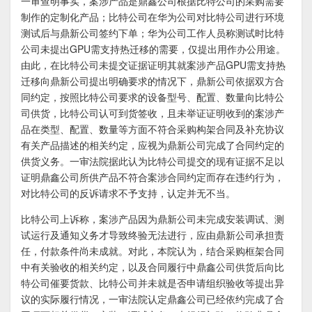
一审查明事实，案涉产品是鼎鑫公司根据比特公司的采购需要
制作的定制化产品；比特公司在华为公司对比特公司进行环境
测试后与鼎新公司签约下单；华为公司工作人员称测试时比特
公司未提出GPU需支持热迁移的需要，仅提出用作办公用途。
由此，在比特公司未提交证据证明其就案涉产品GPU需支持热
迁移向鼎新公司提出明确要求的情况下，鼎新公司依据双方合
同约定，按照比特公司要求的设备型号、配置、数量向比特公
司供货，比特公司认可到货签收，且未举证证明收到的案涉产
品在类型、配置、数量等方面不符合采购构架合同及补充协议
有关产品描述的相关约定，应视为鼎新公司完成了合同约定的
供货义务。一审法院据此认为比特公司提交的现有证据不足以
证明鼎鑫公司所供产品不符合案涉合同约定而存在违约行为，
对比特公司的反诉请求不予支持，认定并无不当。
比特公司上诉称，案涉产品因为鼎新公司未完成安装调试、测
试运行及通知义务才导致终验无法进行，应由鼎新公司承担责
任，付款条件尚未成就。对此，本院认为，结合采购框架合同
中有关验收的相关约定，以及合同履行中鼎鑫公司供货后向比
特公司催要货款、比特公司并未就是否申请组织验收等提出异
议的实际履行情况，一审法院认定鼎鑫公司已经依约完成了合