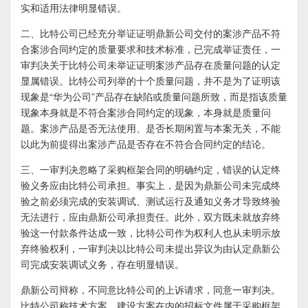
实和适用法律明显错误。
二、比特公司已经充分举证证明鼎新公司交付的案涉产品不符
合案涉合同约定的质量要求和技术标准，已完成举证责任，一
审判决关于比特公司未举证证明案涉产品存在质量问题的认定
显属错误。比特公司列举的十个质量问题，并不是为了证明该
现象是“华为公司”产品存在缺陷或质量问题所致，而是指该质量
现象本身就是不符合案涉合同约定的现象，本身就是质量问
题。案涉产品是否无法使用、是否长期闲置与本案无关，不能
以此为前提得出案涉产品是否存在不符合合同约定的结论。
三、一审判决忽略了采购框架合同的明确约定，错误的认定终
验义务应由比特公司承担。事实上，是因为鼎新公司未完成终
验之前必须完成的安装调试、测试运行及通知义务才导致终验
无法进行，应由鼎新公司承担责任。此外，双方既未就放弃终
验这一付款条件达成一致，比特公司作为权利人也从未明示放
弃终验权利，一审判决以比特公司未提出异议为由认定鼎新公
司完成安装调试义务，存在明显错误。
鼎新公司辩称，不同意比特公司的上诉请求，同意一审判决。
比特公司称技术方案、建设方案在内的招标文件属于采购框架