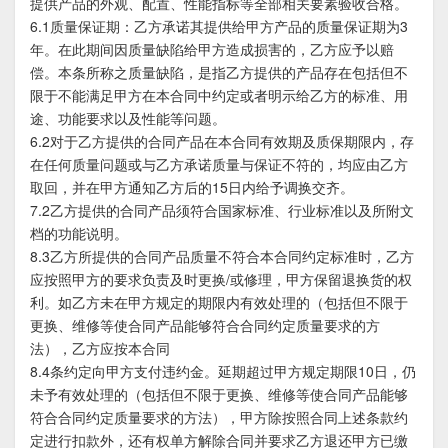
提供产品的外观、配置、性能指标等全部相关要素验收合格。
6.1质量保证期：乙方承诺其提供给甲方产品的质量保证期为3
年。在此期间因质量缺陷给甲方造成损害的，乙方应予以赔
偿。本条所称之质量缺陷，是指乙方提供的产品存在包括但不
限于不能满足甲方在本合同中约定或者明示给乙方的标准、用
途、功能要求以及性能等问题。
6.2对于乙方提供的合同产品在本合同有效期及质保期限内，存
在任何质量问题或与乙方承诺质量与保证不符的，均应由乙方
取回，并在甲方通知乙方后的15日内给予调换交齐。
7.2乙方提供的合同产品须符合国家标准、行业标准以及所附文
档的功能说明。
8.3乙方所提供的合同产品质量不符合本合同约定标准时，乙方
应按照甲方的要求负责及时更换/或修理，甲方保留退换货的权
利。如乙方未在甲方规定的期限内有效处理的（包括但不限于
更换、维修等使合同产品能够符合合同约定质量要求的方
法），乙方应按本合同
8.4条约定向甲方支付违约金。延期超过甲方规定期限10日，仍
未予有效处理的（包括但不限于更换、维修等使合同产品能够
符合合同约定质量要求的方法），甲方除按照合同上述条款约
定进行扣款外，还有权单方解除合同并要求乙方退还甲方已缴