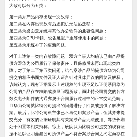
大致可以分为五类：
第一类系产品内存出现一次故障；
第二类在内存出现故障后虚拟机无法热迁移；
第三类为桌面云系统与其他办公软件的兼容性问题；
第四类为CPU卡顿、设备延迟严重等使用中的问题；
第五类为系统补丁的更新问题。
对于上述第一类内存故障问题，双方当事人均确认已由产品提
供方即华为公司履行了保修责任，且保修后未再出现此类故
障；对于第二至第五类问题，结合案涉产品的提供方华为公司
提交的相应书面文件及证人证言针对具体异议的回复及解释，
该院认为，现有证据显示上述现象的出现不足以证明系因华为
公司的产品存在缺陷或质量问题所致，而比特公司提交的各方
数次电子邮件的沟通亦属于合同履行过程中的正常交流范畴，
且华为公司就比特公司提出的问题进行了回复或提供了解决方
案。最后，比特公司虽主张已不再使用案涉产品，但其并未提
交充分、有效的证据证明其有关案涉产品无法使用、导致长期
处于闲置等相关辩称。综上，该院认为比特公司提交的现有证
据不足以证明鼎鑫公司所供产品不符合案涉合同之约定而存在