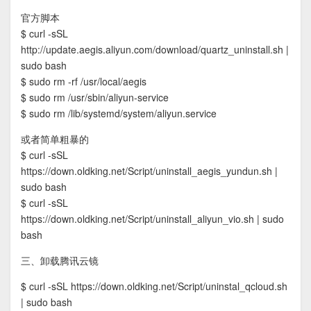
官方脚本
$ curl -sSL
http://update.aegis.aliyun.com/download/quartz_uninstall.sh |
sudo bash
$ sudo rm -rf /usr/local/aegis
$ sudo rm /usr/sbin/aliyun-service
$ sudo rm /lib/systemd/system/aliyun.service
或者简单粗暴的
$ curl -sSL
https://down.oldking.net/Script/uninstall_aegis_yundun.sh |
sudo bash
$ curl -sSL
https://down.oldking.net/Script/uninstall_aliyun_vio.sh | sudo
bash
三、卸载腾讯云镜
$ curl -sSL https://down.oldking.net/Script/uninstal_qcloud.sh
| sudo bash