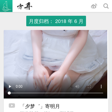
跳
至
内
容
月度归档：
2018 年 6 月
「夕梦゛」寄明月