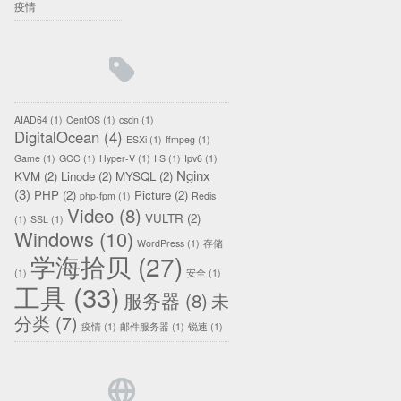
疫情
AIAD64
(1)
CentOS
(1)
csdn
(1)
DigitalOcean
(4)
ESXi
(1)
ffmpeg
(1)
Game
(1)
GCC
(1)
Hyper-V
(1)
IIS
(1)
Ipv6
(1)
Nginx
KVM
(2)
Linode
(2)
MYSQL
(2)
(3)
PHP
(2)
Picture
(2)
php-fpm
(1)
Redis
Video
(8)
VULTR
(2)
(1)
SSL
(1)
Windows
(10)
WordPress
(1)
存储
学海拾贝
(27)
(1)
安全
(1)
工具
(33)
服务器
(8)
未
分类
(7)
疫情
(1)
邮件服务器
(1)
锐速
(1)