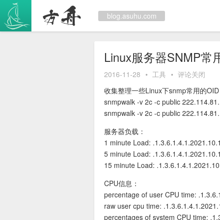
跳
至
blog.asuhu.com
内
容
Linux服务器SNMP常
2016-11-28
•
工具
•
评论关闭
收集整理一些Linux下snmp常用的
snmpwalk -v 2c -c public 222.114.81.
snmpwalk -v 2c -c public 222.114.81.
服务器负载：
1 minute Load: .1.3.6.1.4.1.2021.10.
5 minute Load: .1.3.6.1.4.1.2021.10.
15 minute Load: .1.3.6.1.4.1.2021.10
CPU信息：
percentage of user CPU time: .1.3.6.
raw user cpu time: .1.3.6.1.4.1.2021
percentages of system CPU time: .1.