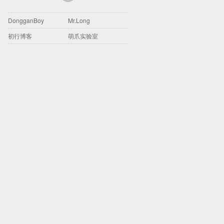
DongganBoy
Mr.Long
初行博客
萌爪实验室