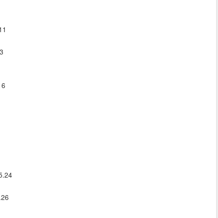
11
13
16
5.24
.26