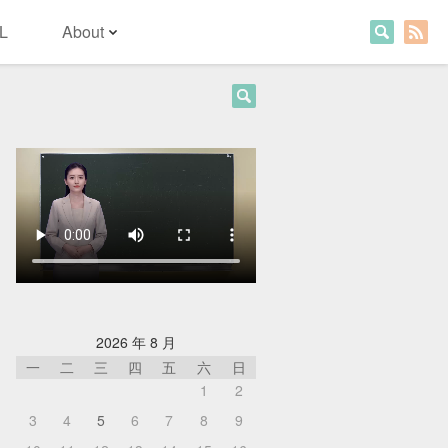
L
About
2026 年 8 月
一
二
三
四
五
六
日
1
2
3
4
5
6
7
8
9