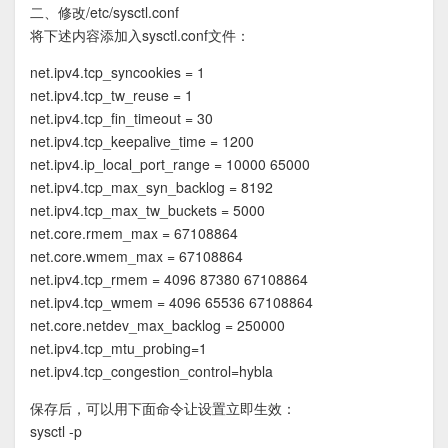
二、修改/etc/sysctl.conf
将下述内容添加入sysctl.conf文件：
net.ipv4.tcp_syncookies = 1
net.ipv4.tcp_tw_reuse = 1
net.ipv4.tcp_fin_timeout = 30
net.ipv4.tcp_keepalive_time = 1200
net.ipv4.ip_local_port_range = 10000 65000
net.ipv4.tcp_max_syn_backlog = 8192
net.ipv4.tcp_max_tw_buckets = 5000
net.core.rmem_max = 67108864
net.core.wmem_max = 67108864
net.ipv4.tcp_rmem = 4096 87380 67108864
net.ipv4.tcp_wmem = 4096 65536 67108864
net.core.netdev_max_backlog = 250000
net.ipv4.tcp_mtu_probing=1
net.ipv4.tcp_congestion_control=hybla
保存后，可以用下面命令让设置立即生效：
sysctl -p