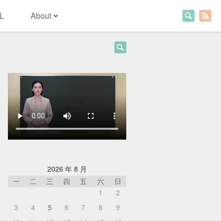
L
About
2026 年 8 月
一
二
三
四
五
六
日
1
2
3
4
5
6
7
8
9