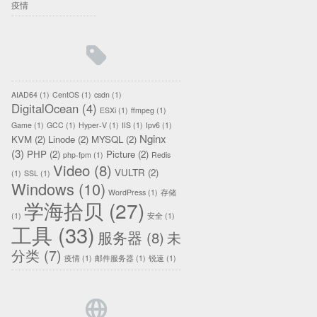
疫情
AIAD64
(1)
CentOS
(1)
csdn
(1)
DigitalOcean
(4)
ESXi
(1)
ffmpeg
(1)
Game
(1)
GCC
(1)
Hyper-V
(1)
IIS
(1)
Ipv6
(1)
Nginx
KVM
(2)
Linode
(2)
MYSQL
(2)
(3)
PHP
(2)
Picture
(2)
php-fpm
(1)
Redis
Video
(8)
VULTR
(2)
(1)
SSL
(1)
Windows
(10)
WordPress
(1)
存储
学海拾贝
(27)
(1)
安全
(1)
工具
(33)
服务器
(8)
未
分类
(7)
疫情
(1)
邮件服务器
(1)
锐速
(1)